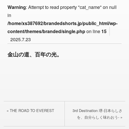
Warning
: Attempt to read property "cat_name" on null
in
/home/xs387692/brandedshorts.jp/public_html/wp-
content/themes/branded/single.php
on line
15
2025.7.23
金山の道、百年の光。
« THE ROAD TO EVEREST
3rd Destination 堺-日本らしさ
を、自分らしく味わおう- »