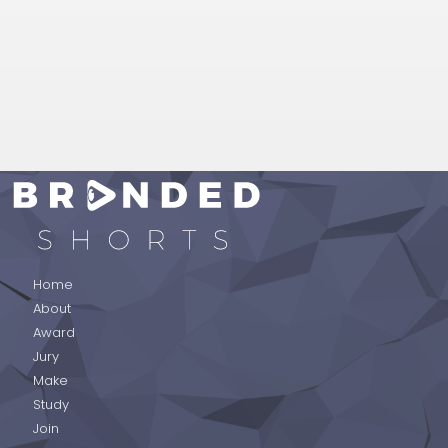
BRANDED SHORTS
Home
About
Award
Jury
Make
Study
Join