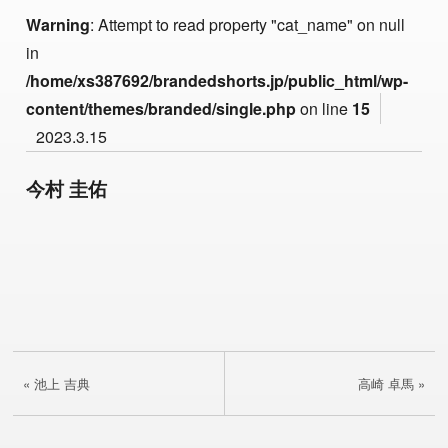
Warning
: Attempt to read property "cat_name" on null
in
/home/xs387692/brandedshorts.jp/public_html/wp-
content/themes/branded/single.php
on line
15
2023.3.15
今村 圭佑
« 池上 吉典
高崎 卓馬 »