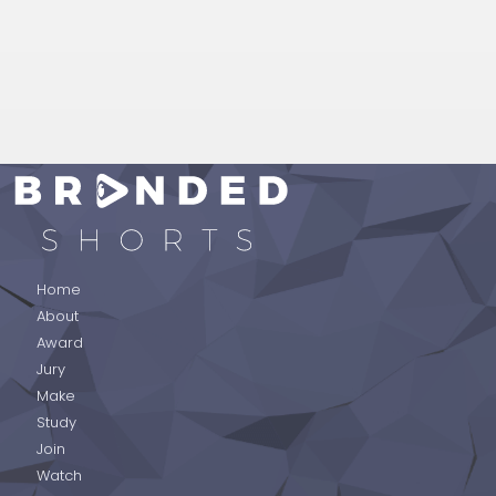
BRANDED SHORTS
Home
About
Award
Jury
Make
Study
Join
Watch