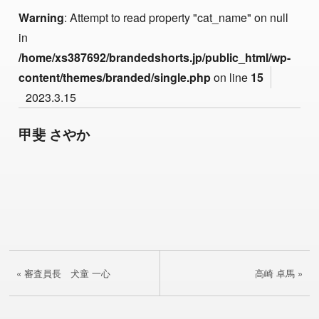
Warning
: Attempt to read property "cat_name" on null
in
/home/xs387692/brandedshorts.jp/public_html/wp-
content/themes/branded/single.php
on line
15
2023.3.15
甲斐 さやか
« 審査員長 犬童 一心
高崎 卓馬 »