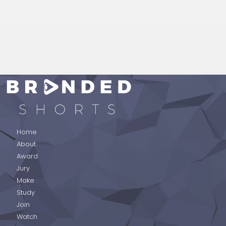
BRANDED SHORTS
Home
About
Award
Jury
Make
Study
Join
Watch